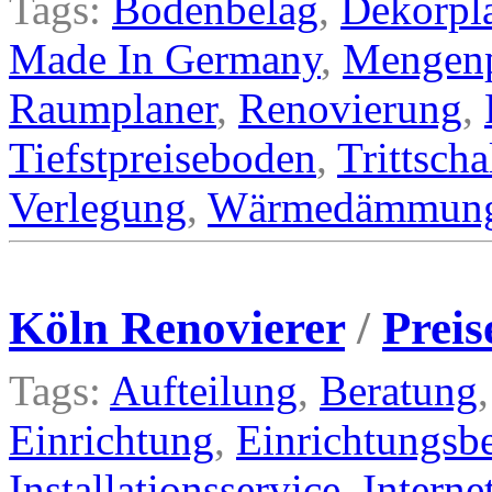
Tags:
Bodenbelag
,
Dekorpl
Made In Germany
,
Mengenp
Raumplaner
,
Renovierung
,
Tiefstpreiseboden
,
Trittsch
Verlegung
,
Wärmedämmun
Köln Renovierer
/
Preis
Tags:
Aufteilung
,
Beratung
Einrichtung
,
Einrichtungsb
Installationsservice
,
Interne