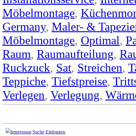
Möbelmontage
,
Küchenmon
Germany
,
Maler- & Tapezie
Möbelmontage
,
Optimal
,
Pa
Raum
,
Raumaufteilung
,
Ra
Ruckzuck
,
Sat
,
Streichen
,
T
Teppiche
,
Tiefstpreise
,
Trit
Verlegen
,
Verlegung
,
Wärm
Impressum
Suche
Einloggen